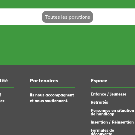
Toutes les parutions
lité
Partenaires
Espace
Enfance / Jeunesse
é
Ils nous accompagnent
hez
et nous soutiennent.
Retraités
Personnes en situation
de handicap
Insertion / Réinsertion
Formules de
découverte