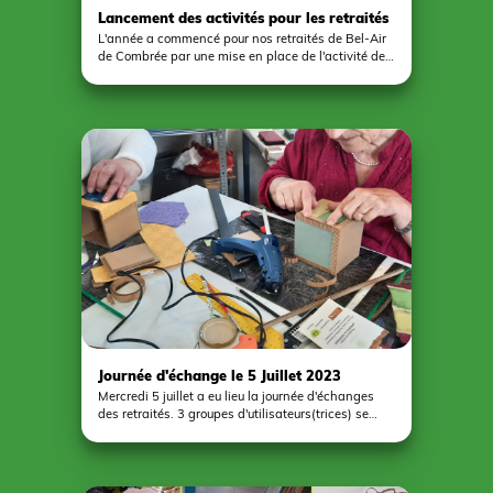
Lancement des activités pour les retraités
de Bel-Air de Combrée
L'année a commencé pour nos retraités de Bel-Air
de Combrée par une mise en place de l'activité de
pochoirs sur ardoise. Pour réaliser ces œuvres, ils
ont choisi et découpé un motif a l'aide de
techniques adaptées. Ensuite, ils travailleront au
choix sur des mosaïques en verre poli ou sur des
travaux de pyrogravure sur un support en bois. Un
projet collectif sera proposé au début de l'année
prochaine ayant pour but de créer un lien social
entre membre du groupe.
Journée d'échange le 5 Juillet 2023
Mercredi 5 juillet a eu lieu la journée d'échanges
des retraités. 3 groupes d'utilisateurs(trices) se
sont retrouvés dont deux pratiquent de manière
hebdomadaire à Pouancé et le troisième à Bel-Air
de Combrée. 42 personnes participent aux
activités toute l'année et 36 étaient présent à cette