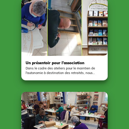
journée. Plusieurs activités étaient proposés: le
matin, certains ont fait du yoga tandis que d'autres
ont suivi attentivement une visite du château
médiéval. Le midi, un temps de convivialité autour
d'un apéritif et d'un pique nique a été proposé.
L'après midi était consacré à un atelier de
cartonnage avec Céline de l'Atelier C. Vous
souhaitez également participer à ces ateliers?
Inscriptions au mois de septembre et tout au long
de l'année. Renseignements et inscriptions:
centredupatrimoine@orange.fr
ou 0241924388.
Un présentoir pour l'association
Dans le cadre des ateliers pour le maintien de
l'autonomie à destination des retraités, nous
suggérons aux membres du groupe de travailler de
manière alternative sur des projets collectifs afin
de créer du lien social entre les participants. Cette
étagère destinée à la documentation touristique et
culturelle a été fabriquée dans ce cadre et trône
désormais en bonne place dans nos locaux.