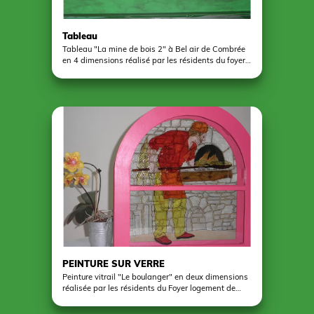
Tableau
Tableau "La mine de bois 2" à Bel air de Combrée
en 4 dimensions réalisé par les résidents du foyer
logement de bel-air. La plupart des retraités
volontaires ont passé leur carrière au pied de ce
chevalement, au fond du trou. A voir absolument
sur place, les expositions de Centrale 7.
PEINTURE SUR VERRE
Peinture vitrail "Le boulanger" en deux dimensions
réalisée par les résidents du Foyer logement de
Pouancé.