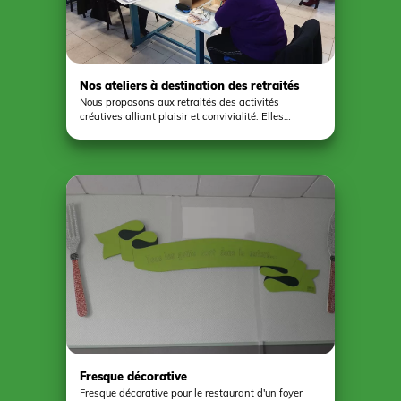
Nos ateliers à destination des retraités
Nous proposons aux retraités des activités
créatives alliant plaisir et convivialité. Elles
permettent à chaque personne de découvrir
différents ateliers et de créer des œuvres
personnalisées collectives et individuelles. Deux
groupes sont constitués chaque année. Ces
activités sont financées par la conférence des
financeurs pour le maintien de l’autonomie des
personnes retraités de Maine et Loire, Malakoff-
humanis et la Mutualité sociale agricole.
Fresque décorative
Fresque décorative pour le restaurant d'un foyer