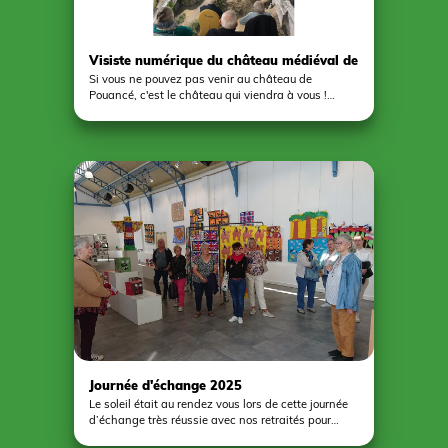
Visiste numérique du château médiéval de
Pouancé
Si vous ne pouvez pas venir au château de
Pouancé, c'est le château qui viendra à vous !
Certaines personnes ne peuvent pas visiter le
monument emblématique de Pouancé pour des
raisons de mobilité. C’est ainsi qu’a été conçue la
conférence-animation ludique sur le château de
Pouancé grâce à l'implication de Lauriane en
service civique. Personne n’est essoufflé pendant le
parcours et aucune glissade n’est à déplorer
puisque chacun est confortablement installé dans
son fauteuil.
Journée d'échange 2025
Le soleil était au rendez vous lors de cette journée
d’échange très réussie avec nos retraités pour
clôturer cette année 2024-2025! Au menu, une