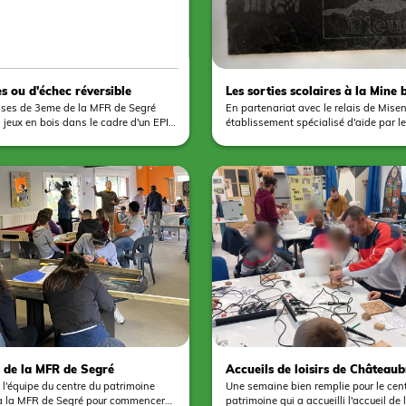
en forme de tour réalisé à partir de t
pliage, collage et décoration façon m
réalisation bien en phase avec son e
s ou d'échec réversible
Les sorties scolaires à la Mine 
asses de 3eme de la MFR de Segré
En partenariat avec le relais de Mise
 jeux en bois dans le cadre d'un EPI
établissement spécialisé d'aide par le
 22 élèves de 3eme C travaillent sur
(ESAT), nous vous accueillons à proxim
d'un jeu de dames et d'échec
touristique de la mine bleue (15 minut
grandeur XXL. Voici quelques clichés
minutes en bus) pour participer à un a
ours.
gravure sur ardoise. En parallèle de cet
est vivement conseillé de réserver une 
mine (https://www.laminebleue.com/
cse/groupes-scolaires/). Pour découvrir l'ensemble
des offres d'atelier, rendez vous à la 
formule de découverte pour télécharge
document du même nom.
s de la MFR de Segré
Accueils de loisirs de Châteaub
Saint-Aignan-sur-Roë
l'équipe du centre du patrimoine
Une semaine bien remplie pour le cen
 à la MFR de Segré pour commencer
patrimoine qui a accueilli l'accueil de 