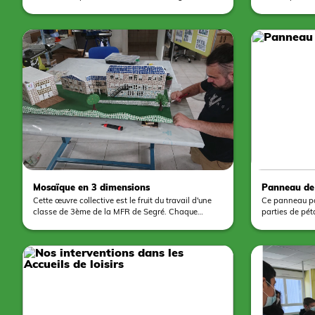
étagère sous forme d'arbre aux couleurs de
les ateliers av
l'automne… C'est de saison ! Au cours de la
75 élèves trava
matinée, les plus petits ont tamponné de la
durée de 10 he
peinture sur l'arbre et les planches de l'étagère
menuiserie per
pour leur donner des nuances automnales. L'après
de laisser libr
midi, le groupe des plus grands s'est occupé de
partie décorat
fignoler les travaux de peinture et d'assembler les
étagères sur l'arbre de fond. Un bien joli travail
collectif !
Mosaïque en 3 dimensions
Panneau de
Cette œuvre collective est le fruit du travail d'une
Ce panneau po
classe de 3ème de la MFR de Segré. Chaque
parties de péta
groupe a travaillé sur l'une des façades du
travail d'une 
bâtiment avant une mise en commun sur un
Segré. Pour ce 
support collectif après avoir eu recours à la
menuiserie mai
découpe, au collage et à la pose des joints.
ou encore à la
polycarbonate.