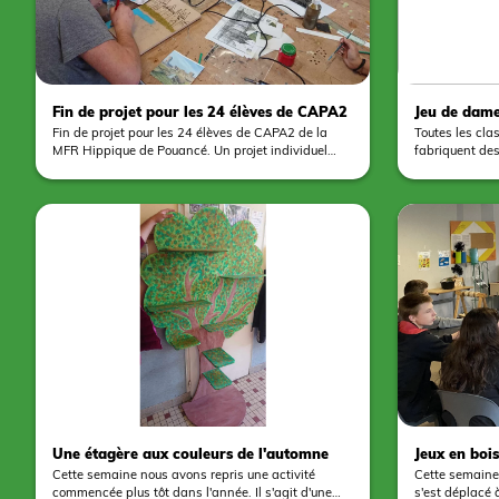
Fin de projet pour les 24 élèves de CAPA2
Jeu de dame
Fin de projet pour les 24 élèves de CAPA2 de la
Toutes les cl
MFR Hippique de Pouancé. Un projet individuel
fabriquent des
avec pour objectif de valoriser une photographie à
matériaux. Les
la suite d'un travail sur ce thème auprès d'un
la conception 
professionnel. Chacun a eu recours à son
réversible et 
imagination pour mettre en valeur l'image à l'aide
du travail en c
d'une multitude de matériaux et de techniques
misent à leur disposition. Des productions très
variées au final
Une étagère aux couleurs de l'automne
Jeux en boi
Cette semaine nous avons repris une activité
Cette semaine 
commencée plus tôt dans l'année. Il s'agit d'une
s'est déplacé