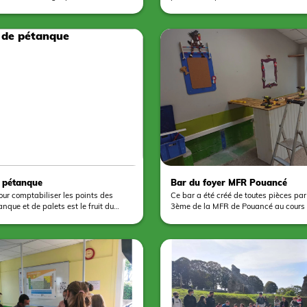
ec 3 classes de troisième. Au total,
Châteaubriant mercredi et celui de S
illent sur six jeux en bois pour une
sur-Roë jeudi. Une quarantaine d'enf
ures par classe. C'est un projet de
participé à des ateliers de gravure sur
mettant de travailler la géométrie et
pyrogravure sans oublier une approc
e court à leur imagination sur la
médiéval avec nos modules pédagogi
ive.
tout comprendre du château.
 pétanque
Bar du foyer MFR Pouancé
ur comptabiliser les points des
Ce bar a été créé de toutes pièces par
nque et de palets est le fruit du
3ème de la MFR de Pouancé au cours 
classe d'élèves de 3ème à la MFR de
scolaire 2022 - 2023. Les quatre sièg
travail, les jeunes ont eu recours à la
destinés à être habillés avec des sell
s aussi à la gravure sur bois colorée
compléter ce travail. En parallèle, les
 peinture à la bombe sur du
4ème ont fabriqués deux panneaux de
 Un beau travail d'équipe.
afficher les tarifs et le règlement intér
foyer d'internat.