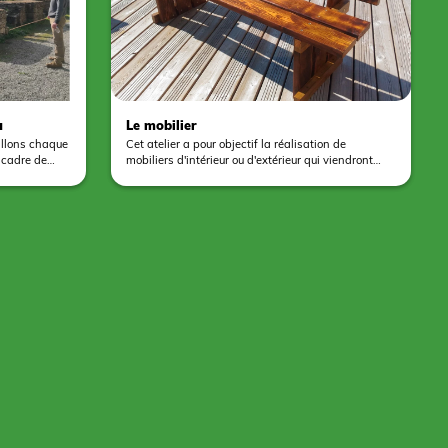
u
Le mobilier
illons chaque
Cet atelier a pour objectif la réalisation de
 cadre de
mobiliers d'intérieur ou d'extérieur qui viendront
'Office de
embellir et/ou répondre à un besoin pratique dans
 proposons
votre établissement. A travers cet atelier les jeunes
lier, d'une
sont amener à travailler avec une matière qui est le
ortives.
bois. De la découpe de celui-ci au vernissage tout
est réalisé à la main par les jeunes. Tous nos projet
 vous à la
sont personnalisés et répondent aux demandes
élécharger le
des établissements.