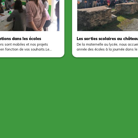
tions dans les écoles
Les sorties scolaires au châtea
ers sont mobiles et nos projets
De la maternelle au lycée, nous accue
en fonction de vos souhaits.Le
année des écoles à la journée dans le
iculté est adapté au niveau scolaire
sortie scolaires. En partenariat avec l
interventions dans les écoles
Tourisme et Anjou Sport Nature, nous
écurrentes dans le cadre de projets
plusieurs formules constituées d'un ate
ambitieux ayant pour objet la
visite du château-fort et d'activités sp
d'une maquette ou d'une mosaïque
N'hésitez pas à vous renseigner. Pour découvrir
exemple. Il peut aussi s'agir d'un
l'ensemble des offres d'atelier, rendez
ation d'un format de 2 heures. Dans ce
rubrique formule de découverte pour t
repartira chez lui avec sa production
document du même nom.
jour même de l'atelier. Il suffit pour
ettre à disposition une salle dotée
chaises et d'un point d'eau. N'hésitez
iciter afin de concrétiser votre projet.