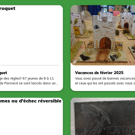
re atelier ! Ils ont réalisé un
projet dont le résultat est assez excep
our la Semaine Enfance Famille. Nos
thèmes/couleurs et choix des motifs son
 ont d’abord sorti les muscles, en
la réflexion des jeunes en sous-groupes
fférentes pièces de bois, ensuite
ensuite peints les éléments décoratifs
leur. Grâce à une méthode de
de nos trois peintres bénévoles issue
t tracé les dessins avant d’ajouter la
groupes de retraités, une belle expéri
ncentration, éclats
transmission entre les générations. Enfin, il a fallu
lques mains légèrement colorées,
assembler le tout avant d'appliquer u
cipé à la création de ce puzzle
marine pour faire de ces oeuvres des 
durables. En espérant que tous respec
ue, en lien avec le thème des
nouveau mobilier.
évrier “Voyage autour du monde”.
quet
Vacances de février 2025
es!! 67 jeunes de 8 à 11
Vous avez passé de bonnes vacances 
e de Pannecé se sont lancés dans une
et ceux qui les ont passés avec nous au
roquet avec notre jeu en bois
Vergonnes, c’est l’occasion pour les 
 à la main. Ils ont également pu
découvrir une nouvelle activité à chaq
 visite passionnante du Château De
douzaine d’entre eux ont découvert le l
otre collègue de l’office de tourisme!
partir de ficelles de lieuse et de toile de
idi placé sous le signe de la
crée toute une série de fleurs plus joli
e l'esprit d'équipe !
que les autres. Un grand merci à nos r
bénévoles, Ida et Régine ! Et ça marche dans les
deux sens ! Quand ce n’est pas nous qui allons à
l’accueil de loisirs, c’est l’accueil de lo
à nous ! Chacun est reparti avec son 