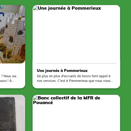
tionnel. Les
désormais au milieu des espaces verts de l’école .
t le fruit de
Les décorations et les couleurs correspondent au
. Ils ont
choix des élèves. Beau travail!
 avec l'aide
s de nos
ence de
n vernis de
produits
teront ce
Une journée à Pommerieux
? Nous oui ,
De plus en plus d'accueils de loisirs font appel à
ssi ! À
nos services. C'est à Pommerieux que nous nous
enfants de
sommes rendus la semaine dernière pour mettre en
ue fois. Une
place deux activités unanimement apprécié par les
oisir créatif à
enfants, ateliers vitrail papier et gravure sur
 jute. Ils ont
ardoise. Merci à l'organisation pour l'accueil.
es les unes
etraités
isirs qui vient
pot à crayons