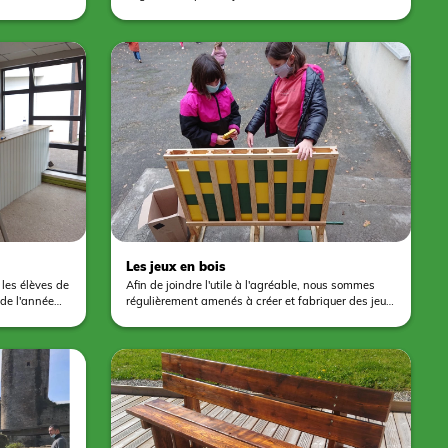
aint-Aignan-
trois nichoirs joliment décorés avec des
ants ont
pyrogravures ainsi que 2 hôtels à insectes à garnir
 ardoise et de
par les élèves. Ce travail s'intègre dans l'objectif
he du Pouancé
pédagogique de l'établissement de devenir un
ques pour
refuge LPO (Ligue de Protection des Oiseaux).
Les jeux en bois
 les élèves de
Afin de joindre l'utile à l'agréable, nous sommes
de l'année
régulièrement amenés à créer et fabriquer des jeux
es de bar
en bois. En effet, au delà de l'intérêt de l'activité, ce
es viennent
type de projet permet de s'équiper d'outils
 élèves de
pédagogiques.
stinés à
ieur de ce