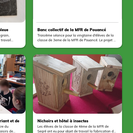
echniques de
aquette. Une
nvironnement.
bleue
Banc collectif de la MFR de Pouancé
ngrain,
Troisième séance pour la vingtaine d'élèves de la
 travail
classe de 3eme de la MFR de Pouancé. Le projet de
ité du site
fabrication d'un banc collectif évolue vite grâce à
es à pied, 5
la motivation et à l'implication des élèves. Les
telier de
pieds se terminent, place désormais à la
 atelier, il
fabrication des assises. Enfin, les élèves auront le
visite de la
loisir d'imaginer la décoration du mobilier
groupes-
d'exterieur et de la mettre en pratique.
rubrique
r le
riant et de
Nichoirs et hôtel à insectes
tre du
Les élèves de la classe de 4ème de la MFR de
loisirs de
Segré ont eu pour objet de travail la fabrication de