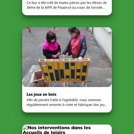
Ce bar a été créé de toutes pièces par les élèves de
3ème de la MFR de Pouancé au cours de l'année
scolaire 2022 - 2023. Les quatre sièges de bar
destinés à être habillés avec des selles viennent
compléter ce travail. En parallèle, les élèves de
4ème ont fabriqués deux panneaux destinés à
afficher les tarifs et le règlement intérieur de ce
foyer d'internat.
Les jeux en bois
Afin de joindre l'utile à l'agréable, nous sommes
régulièrement amenés à créer et fabriquer des jeux
en bois. En effet, au delà de l'intérêt de l'activité, ce
type de projet permet de s'équiper d'outils
pédagogiques.