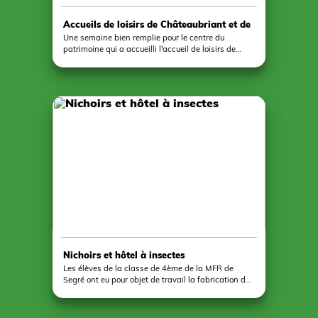
Accueils de loisirs de Châteaubriant et de
Saint-Aignan-sur-Roë
Une semaine bien remplie pour le centre du
patrimoine qui a accueilli l'accueil de loisirs de
Châteaubriant mercredi et celui de Saint-Aignan-
sur-Roë jeudi. Une quarantaine d'enfants ont
participé à des ateliers de gravure sur ardoise et de
pyrogravure sans oublier une approche du Pouancé
médiéval avec nos modules pédagogiques pour
tout comprendre du château.
Nichoirs et hôtel à insectes
Les élèves de la classe de 4ème de la MFR de
Segré ont eu pour objet de travail la fabrication de
trois nichoirs joliment décorés avec des
pyrogravures ainsi que 2 hôtels à insectes à garnir
par les élèves. Ce travail s'intègre dans l'objectif