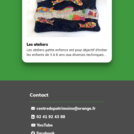
Les ateliers
Les ateliers petite enfance ont pour objectif d'initier
les enfants de 3 à 6 ans aux diverses techniques
de bricolage à travers des séances collectives de
travail. Ces ateliers permettent l'apprentissage du
travail en groupe ainsi que le respect des
consignes. Autant d'objectifs pédagogiques qui
permettront aux enfants d'acquérir de nouvelles
compétences et de se développer à travers la
réalisation d’œuvres ludiques.
Contact
centredupatrimoine@orange.fr
02 41 92 43 88
YouTube
Facebook