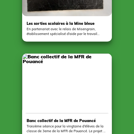
Les sorties scolaires à la Mine bleue
En partenariat avec le relais de Misengrain,
établissement spécialisé d'aide par le travail
(ESAT), nous vous accueillons à proximité du site
touristique de la mine bleue (15 minutes à pied, 5
minutes en bus) pour participer à un atelier de
gravure sur ardoise. En parallèle de cet atelier, il
est vivement conseillé de réserver une visite de la
mine (https://www.laminebleue.com/groupes-
cse/groupes-scolaires/). Pour découvrir l'ensemble
des offres d'atelier, rendez vous à la rubrique
formule de découverte pour télécharger le
document du même nom.
Banc collectif de la MFR de Pouancé
Troisième séance pour la vingtaine d'élèves de la
classe de 3eme de la MFR de Pouancé. Le projet de