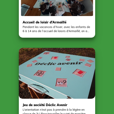
réalisés lors des années précédentes par les
anciens élèves.
Accueil de loisir d'Armaillé
Pendant les vacances d’hiver, avec les enfants de
6 à 14 ans de l’accueil de loisirs d'Armaillé, on a
sorti l’artillerie lourde… de créativité. Au programme
: atelier mosaïque ! Tout d’abord, opération
"découpe de pâte de verre", les enfants ont choisi
leurs couleurs et posé les petits morceaux un à un
avec précision pour donner vie à leur motif choisi
avec soin. Puis est venu le moment magique : les
joints (oui, ça colle un peu partout) et la touche
finale de peinture décorative. Deux jours à créer,
coller, assembler avec patience et créativité pour
réaliser des œuvres uniques ! Chacun est reparti
avec sa mosaïque… et le sourire qui va avec ! Des
enfants fiers de leur travail, mission accomplie,
bravo aux petits artistes pour leurs belles
réalisations !
Jeu de société Déclic Avenir
L'orientation n'est pas à prendre à la légère en
classe de 3ᵉ ! Pour travailler le sujet de manière