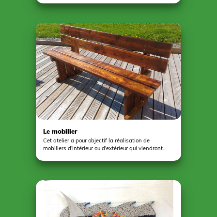
Tourisme et Anjou Sport Nature, nous proposons
plusieurs formules constituées d'un atelier, d'une
visite du château-fort et d'activités sportives.
N'hésitez pas à vous renseigner. Pour découvrir
l'ensemble des offres d'atelier, rendez vous à la
rubrique formule de découverte pour télécharger le
document du même nom.
Le mobilier
Cet atelier a pour objectif la réalisation de
mobiliers d'intérieur ou d'extérieur qui viendront
embellir et/ou répondre à un besoin pratique dans
votre établissement. A travers cet atelier les jeunes
sont amener à travailler avec une matière qui est le
bois. De la découpe de celui-ci au vernissage tout
est réalisé à la main par les jeunes. Tous nos projet
sont personnalisés et répondent aux demandes
des établissements.