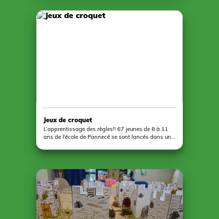
collège Le Sacré-Cœur de Pouancé qui se sont
confrontés aux nombreuses difficultés pour
répondre aux interrogations afin de faire évoluer
leur équipe. Ces deux journées nous ont beaucoup
appris sur les dysfonctionnements et les
améliorations à apporter à l'outil pédagogique qui
sera mis à disposition des groupes dès la rentrée
2025 !
Jeux de croquet
L’apprentissage des règles!! 67 jeunes de 8 à 11
ans de l'école de Pannecé se sont lancés dans une
initiation au croquet avec notre jeu en bois
construit 100% à la main. Ils ont également pu
profiter d’une visite passionnante du Château De
Pouancé avec notre collègue de l’office de tourisme!
Un bel après midi placé sous le signe de la
découverte et de l'esprit d'équipe !