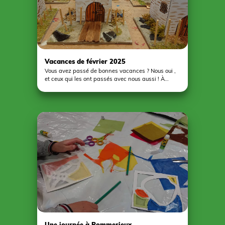
Vacances de février 2025
Vous avez passé de bonnes vacances ? Nous oui ,
et ceux qui les ont passés avec nous aussi ! À
Vergonnes, c’est l’occasion pour les enfants de
découvrir une nouvelle activité à chaque fois. Une
douzaine d’entre eux ont découvert le loisir créatif à
partir de ficelles de lieuse et de toile de jute. Ils ont
crée toute une série de fleurs plus jolies les unes
que les autres. Un grand merci à nos retraités
bénévoles, Ida et Régine ! Et ça marche dans les
deux sens ! Quand ce n’est pas nous qui allons à
l’accueil de loisirs, c’est l’accueil de loisirs qui vient
à nous ! Chacun est reparti avec son pot à crayons
en forme de tour réalisé à partir de techniques de
pliage, collage et décoration façon maquette. Une
réalisation bien en phase avec son environnement.
Une journée à Pommerieux