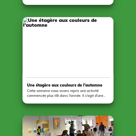
fabrication d'un banc collectif évolue vite grâce à
la motivation et à l'implication des élèves. Les
pieds se terminent, place désormais à la
fabrication des assises. Enfin, les élèves auront le
loisir d'imaginer la décoration du mobilier
d'exterieur et de la mettre en pratique.
Une étagère aux couleurs de l'automne
Cette semaine nous avons repris une activité
commencée plus tôt dans l'année. Il s'agit d'une
étagère sous forme d'arbre aux couleurs de
l'automne… C'est de saison ! Au cours de la
matinée, les plus petits ont tamponné de la
peinture sur l'arbre et les planches de l'étagère
pour leur donner des nuances automnales. L'après
midi, le groupe des plus grands s'est occupé de
fignoler les travaux de peinture et d'assembler les
étagères sur l'arbre de fond. Un bien joli travail