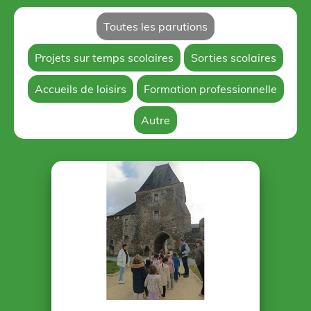
Toutes les parutions
Projets sur temps scolaires
Sorties scolaires
Accueils de loisirs
Formation professionnelle
Autre