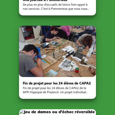
De plus en plus d'accueils de loisirs font appel à
nos services. C'est à Pommerieux que nous nous
sommes rendus la semaine dernière pour mettre en
place deux activités unanimement apprécié par les
enfants, ateliers vitrail papier et gravure sur
ardoise. Merci à l'organisation pour l'accueil.
Fin de projet pour les 24 élèves de CAPA2
Fin de projet pour les 24 élèves de CAPA2 de la
MFR Hippique de Pouancé. Un projet individuel
avec pour objectif de valoriser une photographie à
la suite d'un travail sur ce thème auprès d'un
professionnel. Chacun a eu recours à son
imagination pour mettre en valeur l'image à l'aide
d'une multitude de matériaux et de techniques