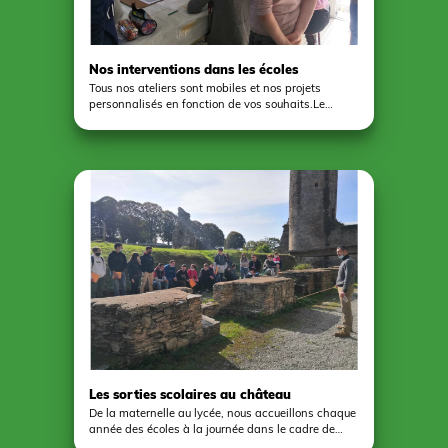
Nos interventions dans les écoles
Tous nos ateliers sont mobiles et nos projets
personnalisés en fonction de vos souhaits.Le
niveau de difficulté est adapté au niveau scolaire
du groupe.Nos interventions dans les écoles
peuvent être récurrentes dans le cadre de projets
pédagogiques ambitieux ayant pour objet la
construction d'une maquette ou d'une mosaïque
collective par exemple. Il peut aussi s'agir d'un
atelier d'initiation d'un format de 2 heures. Dans ce
cas, l'enfant repartira chez lui avec sa production
individuelle le jour même de l'atelier. Il suffit pour
cela de nous mettre à disposition une salle dotée
de tables, de chaises et d'un point d'eau. N'hésitez
pas à nous solliciter afin de concrétiser votre projet.
Les sorties scolaires au château
De la maternelle au lycée, nous accueillons chaque
année des écoles à la journée dans le cadre de
sortie scolaires. En partenariat avec l'Office de