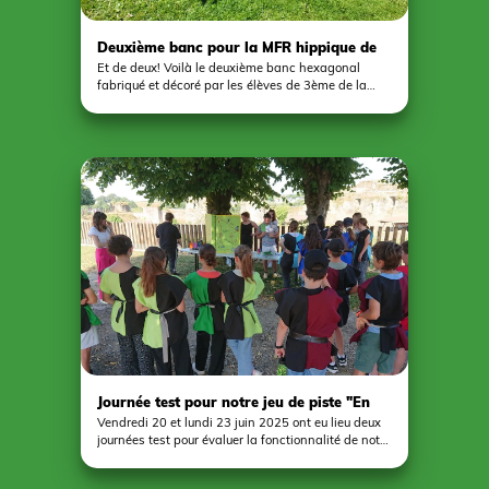
Deuxième banc pour la MFR hippique de
Pouancé
Et de deux! Voilà le deuxième banc hexagonal
fabriqué et décoré par les élèves de 3ème de la
MFR hippique de Pouancé qui trône en bonne place
désormais au milieu des espaces verts de l’école .
Les décorations et les couleurs correspondent au
choix des élèves. Beau travail!
Journée test pour notre jeu de piste "En
quête d'histoire"
Vendredi 20 et lundi 23 juin 2025 ont eu lieu deux
journées test pour évaluer la fonctionnalité de notre
jeu de découverte du patrimoine "En quête
d’histoire". Ce sont 125 élèves scolarisés en 6ᵉ au